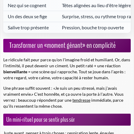
Nez qui se cognent
Têtes alignées au lieu d'être légèr
Un des deux se fige
Surprise, stress, ou rythme trop rap
Salive trop présente
Pression, bouche trop ouverte
Transformer un «moment gênant» en complicité
Le ridicule fait peur parce qu'on l'imagine froid et humiliant. Or, dans
l'intimité, il peut devenir un ciment. Un petit raté + une réaction
bienveillante
= une scène qui rapproche. Tout se joue dans l'après :
votre regard, votre calme, votre capacité à rester humain.
Une phrase suffit souvent :
«Je suis un peu stressé, mais j'avais
vraiment envie.»
C'est honnête, et ça ouvre la porte à l'autre. Vous
verrez : beaucoup répondent par une
tendresse
immédiate, parce
qu'ils ressentent la même chose.
Un mini-rituel pour se sentir plus sûr
Juste avant, pensez à trois choses : respiration lente, épaules