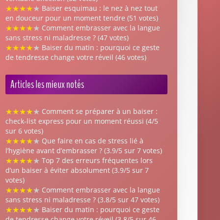
★
★
★
★
★
Baiser esquimau : le nez à nez tout
en douceur pour un moment tendre (51 votes)
★
★
★
★
★
Comment embrasser avec la langue
sans stress ni maladresse ? (47 votes)
★
★
★
★
★
Baiser du matin : pourquoi ce geste
de tendresse change votre réveil (46 votes)
Articles les mieux notés
★
★
★
★
★
Comment se préparer à un baiser :
check-list express pour un moment réussi (4/5
sur 6 votes)
★
★
★
★
★
Que faire en cas de stress lié à
l’hygiène avant d’embrasser ? (3.9/5 sur 7 votes)
★
★
★
★
★
Top 7 des erreurs fréquentes lors
d’un baiser à éviter absolument (3.9/5 sur 7
votes)
★
★
★
★
★
Comment embrasser avec la langue
sans stress ni maladresse ? (3.8/5 sur 47 votes)
★
★
★
★
★
Baiser du matin : pourquoi ce geste
de tendresse change votre réveil (3.8/5 sur 46