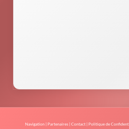
Navigation
|
Partenaires
|
Contact
|
Politique de Confidenti