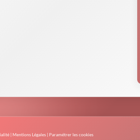
alité
|
Mentions Légales
|
Paramétrer les cookies