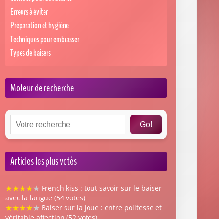
Erreurs à éviter
Préparation et hygiène
Techniques pour embrasser
Types de baisers
Moteur de recherche
Go!
Articles les plus votés
★
★
★
★
★
French kiss : tout savoir sur le baiser
avec la langue (54 votes)
★
★
★
★
★
Baiser sur la joue : entre politesse et
véritable affection (52 votes)