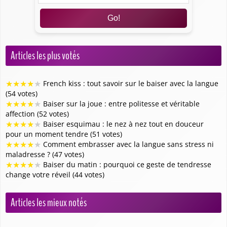
Go!
Articles les plus votés
★
★
★
★
★
French kiss : tout savoir sur le baiser avec la langue
(54 votes)
★
★
★
★
★
Baiser sur la joue : entre politesse et véritable
affection (52 votes)
★
★
★
★
★
Baiser esquimau : le nez à nez tout en douceur
pour un moment tendre (51 votes)
★
★
★
★
★
Comment embrasser avec la langue sans stress ni
maladresse ? (47 votes)
★
★
★
★
★
Baiser du matin : pourquoi ce geste de tendresse
change votre réveil (44 votes)
Articles les mieux notés