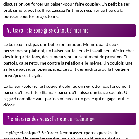
discussion, ou forcer un baiser «pour faire couple». Un petit baiser
bref,
simple
, peut suffire. Laissez l'intimité respirer au lieu de la
pousser sous les projecteurs.
Au travail : la zone grise où tout s'imprime
Le bureau n'est pas une bulle romantique. Même quand deux
personnes se plaisent, un baiser sur le lieu de travail peut déclencher
des interprétations, des rumeurs, ou un sentiment de
pression
. Et
parfois, ça se retourne contre la relation elle-même. Un couloir, une
salle de pause, un open space... ce sont des endroits où la
frontière
privé/pro est fragile.
Le baiser «volé» ici est souvent celui qu'on regrette : pas forcément
parce qu'il est interdit, mais parce qu'il laisse une trace sociale. Un
regard complice vaut parfois mieux qu'un geste qui engage tout le
décor.
Premiers rendez-vous : l'erreur du «scénario»
Le piège classique ? Se forcer à embrasser «parce que c'est le
moment». Un premier rendez-vous n'a pas d'obligation de final. Le