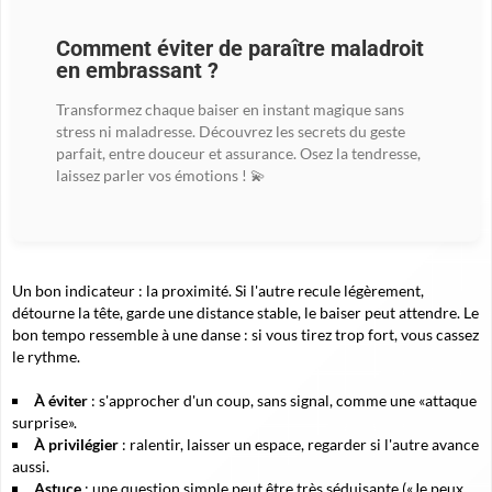
Comment éviter de paraître maladroit
en embrassant ?
Transformez chaque baiser en instant magique sans
stress ni maladresse. Découvrez les secrets du geste
parfait, entre douceur et assurance. Osez la tendresse,
laissez parler vos émotions ! 💫
Un bon indicateur : la proximité. Si l'autre recule légèrement,
détourne la tête, garde une distance stable, le baiser peut attendre. Le
bon tempo ressemble à une danse : si vous tirez trop fort, vous cassez
le rythme.
À éviter
: s'approcher d'un coup, sans signal, comme une «attaque
surprise».
À privilégier
: ralentir, laisser un espace, regarder si l'autre avance
aussi.
Astuce
: une question simple peut être très séduisante («Je peux