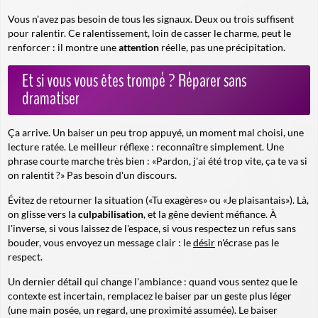
Vous n'avez pas besoin de tous les signaux. Deux ou trois suffisent
pour ralentir. Ce ralentissement, loin de casser le charme, peut le
renforcer : il montre une
attention
réelle, pas une précipitation.
Et si vous vous êtes trompé ? Réparer sans
dramatiser
Ça arrive. Un baiser un peu trop appuyé, un moment mal choisi, une
lecture ratée. Le meilleur réflexe : reconnaître simplement. Une
phrase courte marche très bien :
«Pardon, j'ai été trop vite, ça te va si
on ralentit ?»
Pas besoin d'un discours.
Évitez de retourner la situation («Tu exagères» ou «Je plaisantais»). Là,
on glisse vers la
culpabilisation
, et la gêne devient méfiance. À
l'inverse, si vous laissez de l'espace, si vous respectez un refus sans
bouder, vous envoyez un message clair : le
désir
n'écrase pas le
respect.
Un dernier détail qui change l'ambiance : quand vous sentez que le
contexte est incertain, remplacez le baiser par un geste plus léger
(une main posée, un regard, une proximité assumée). Le baiser