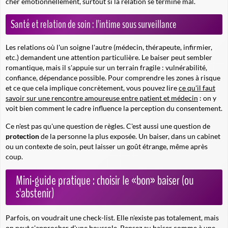
cher émotionnellement, surtout si la relation se termine mal.
Santé et relation de soin : l'intime sous surveillance
Les relations où l'un soigne l'autre (médecin, thérapeute, infirmier,
etc.) demandent une attention particulière. Le baiser peut sembler
romantique, mais il s'appuie sur un terrain fragile : vulnérabilité,
confiance, dépendance possible. Pour comprendre les zones à risque
et ce que cela implique concrètement, vous pouvez lire
ce qu'il faut
savoir sur une rencontre amoureuse entre patient et médecin
: on y
voit bien comment le cadre influence la perception du consentement.
Ce n'est pas qu'une question de règles. C'est aussi une question de
protection
de la personne la plus exposée. Un baiser, dans un cabinet
ou un contexte de soin, peut laisser un goût étrange, même après
coup.
Mini-guide pratique : choisir le «bon» baiser (ou
s'abstenir)
Parfois, on voudrait une check-list. Elle n'existe pas totalement, mais
on peut s'approcher d'une boussole. Pensez au baiser comme à une