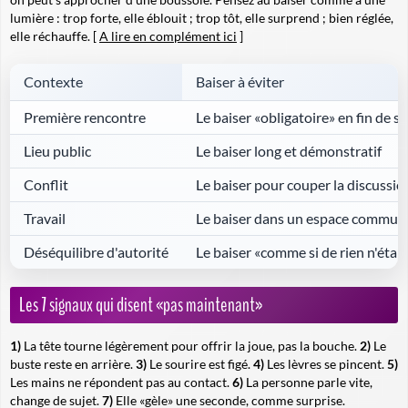
lumière : trop forte, elle éblouit ; trop tôt, elle surprend ; bien réglée,
elle réchauffe. [
A lire en complément ici
]
Contexte
Baiser à éviter
Première rencontre
Le baiser «obligatoire» en fin de s
Lieu public
Le baiser long et démonstratif
Conflit
Le baiser pour couper la discussio
Travail
Le baiser dans un espace commun
Déséquilibre d'autorité
Le baiser «comme si de rien n'était
Les 7 signaux qui disent «pas maintenant»
1)
La tête tourne légèrement pour offrir la joue, pas la bouche.
2)
Le
buste reste en arrière.
3)
Le sourire est figé.
4)
Les lèvres se pincent.
5)
Les mains ne répondent pas au contact.
6)
La personne parle vite,
change de sujet.
7)
Elle «gèle» une seconde, comme surprise.